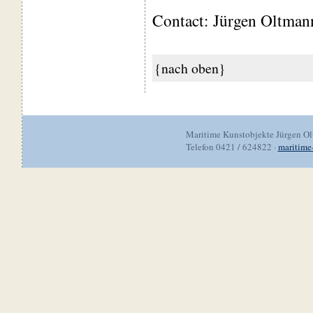
Contact: Jürgen Oltman
{nach oben}
Maritime Kunstobjekte Jürgen O
Telefon 0421 / 624822 ·
maritime