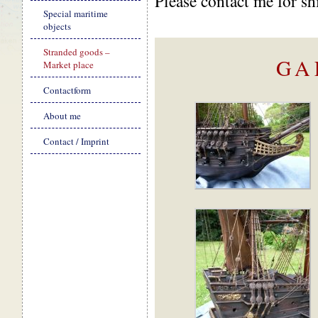
Please contact me for s
Special maritime
objects
Stranded goods –
GA
Market place
Contactform
About me
Contact / Imprint