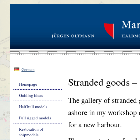
German
Stranded goods –
Skip
Homepage
navigation
Guiding ideas
The gallery of stranded
Half hull models
ashore in my workshop d
Full rigged models
for a new harbour.
Restoration of
shipmodels